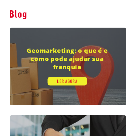
Blog
Geomarketing: o que é e
como pode ajudar sua
franquia
LER AGORA