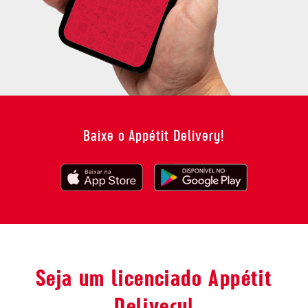
Baixe o Appétit Delivery!
Seja um licenciado Appétit
Delivery!