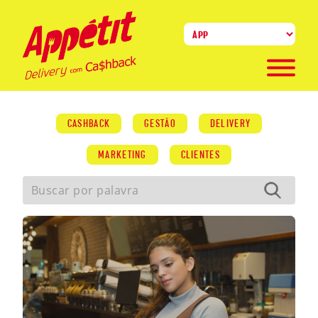
CASHBACK
GESTÃO
DELIVERY
INÍCIO
SOBRE NÓS
MARKETING
CLIENTES
Buscar por palavra
VANTAGENS
CASHBACK
CADASTRO
BLOG