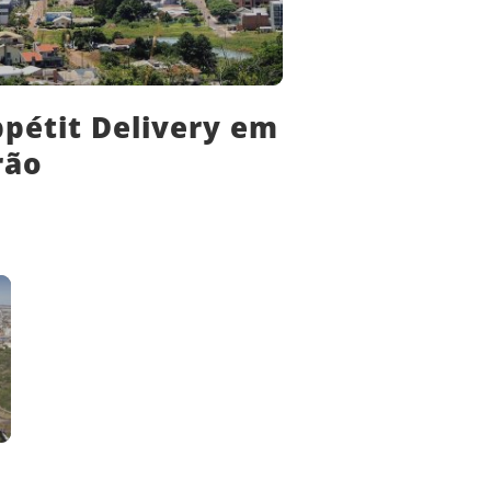
ppétit Delivery em
rão