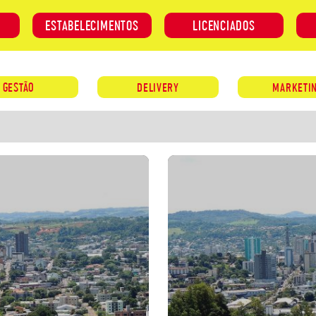
ESTABELECIMENTOS
LICENCIADOS
GESTÃO
DELIVERY
MARKETI
VANTAGENS
CASHBACK