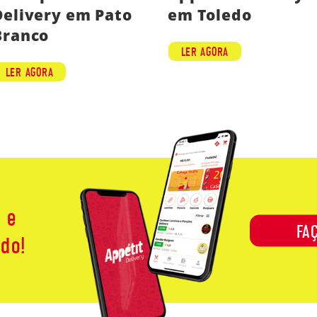
Delivery em Pato
em Toledo
Branco
LER AGORA
LER AGORA
 e
FA
do!