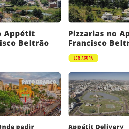
 Appétit
Pizzarias no A
isco Beltrão
Francisco Belt
LER AGORA
Onde pedir
Appétit Delivery