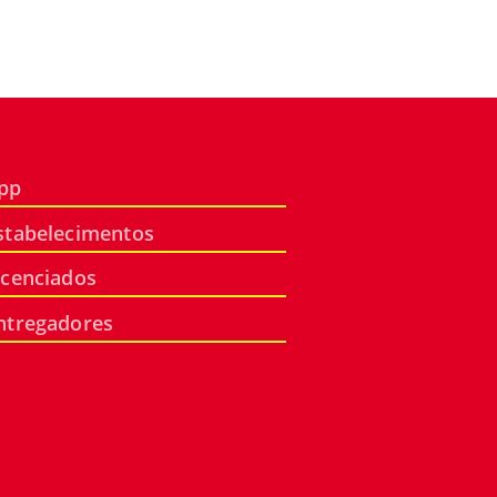
pp
stabelecimentos
icenciados
ntregadores